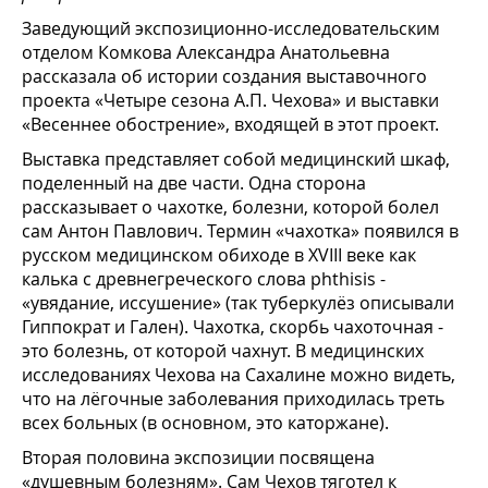
Заведующий экспозиционно-исследовательским
отделом Комкова Александра Анатольевна
рассказала об истории создания выставочного
проекта «Четыре сезона А.П. Чехова» и выставки
«Весеннее обострение», входящей в этот проект.
Выставка представляет собой медицинский шкаф,
поделенный на две части. Одна сторона
рассказывает о чахотке, болезни, которой болел
сам Антон Павлович. Термин «чахотка» появился в
русском медицинском обиходе в XVIII веке как
калька с древнегреческого слова phthisis -
«увядание, иссушение» (так туберкулёз описывали
Гиппократ и Гален). Чахотка, скорбь чахоточная -
это болезнь, от которой чахнут. В медицинских
исследованиях Чехова на Сахалине можно видеть,
что на лёгочные заболевания приходилась треть
всех больных (в основном, это каторжане).
Вторая половина экспозиции посвящена
«душевным болезням». Сам Чехов тяготел к