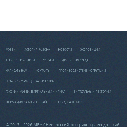
МУЗЕЙ
ИСТОРИЯ РАЙОНА
НОВОСТИ
ЭКСПОЗИЦИИ
ТЕКУЩИЕ ВЫСТАВКИ
УСЛУГИ
ДОСТУПНАЯ СРЕДА
НАПИСАТЬ НАМ
КОНТАКТЫ
ПРОТИВОДЕЙСТВИЕ КОРРУПЦИИ
НЕЗАВИСИМАЯ ОЦЕНКА КАЧЕСТВА
РУССКИЙ МУЗЕЙ: ВИРТУАЛЬНЫЙ ФИЛИАЛ
ВИРТУАЛЬНЫЙ ЛЕКТОРИЙ
ФОРМА ДЛЯ ЗАПИСИ ОНЛАЙН
ВСК «ДЕСАНТНИК"
© 2015—2026 МБУК Невельский историко-краеведческий