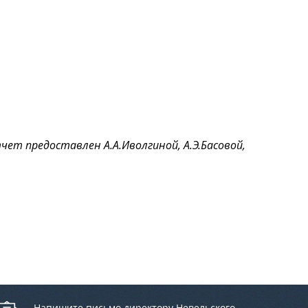
т предоставлен А.А.Иволгиной, А.Э.Басовой,
Напишите письмо директору Невельского