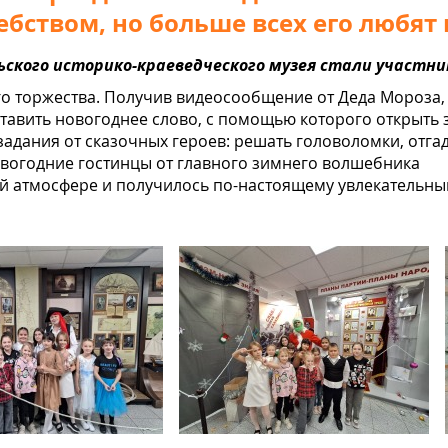
бством, но больше всех его любят 
ьского историко-краеведческого музея стали участник
го торжества. Получив видеосообщение от Деда Мороза, 
ставить новогоднее слово, с помощью которого открыть 
адания от сказочных героев: решать головоломки, отга
новогодние гостинцы от главного зимнего волшебника
й атмосфере и получилось по-настоящему увлекательны