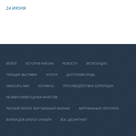
24 ИЮНЯ
МУЗЕЙ
ИСТОРИЯ РАЙОНА
НОВОСТИ
ЭКСПОЗИЦИИ
ТЕКУЩИЕ ВЫСТАВКИ
УСЛУГИ
ДОСТУПНАЯ СРЕДА
НАПИСАТЬ НАМ
КОНТАКТЫ
ПРОТИВОДЕЙСТВИЕ КОРРУПЦИИ
НЕЗАВИСИМАЯ ОЦЕНКА КАЧЕСТВА
РУССКИЙ МУЗЕЙ: ВИРТУАЛЬНЫЙ ФИЛИАЛ
ВИРТУАЛЬНЫЙ ЛЕКТОРИЙ
ФОРМА ДЛЯ ЗАПИСИ ОНЛАЙН
ВСК «ДЕСАНТНИК"