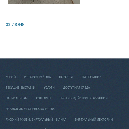
03 ИЮНЯ
МУЗЕЙ
ИСТОРИЯ РАЙОНА
НОВОСТИ
ЭКСПОЗИЦИИ
ТЕКУЩИЕ ВЫСТАВКИ
УСЛУГИ
ДОСТУПНАЯ СРЕДА
НАПИСАТЬ НАМ
КОНТАКТЫ
ПРОТИВОДЕЙСТВИЕ КОРРУПЦИИ
НЕЗАВИСИМАЯ ОЦЕНКА КАЧЕСТВА
РУССКИЙ МУЗЕЙ: ВИРТУАЛЬНЫЙ ФИЛИАЛ
ВИРТУАЛЬНЫЙ ЛЕКТОРИЙ