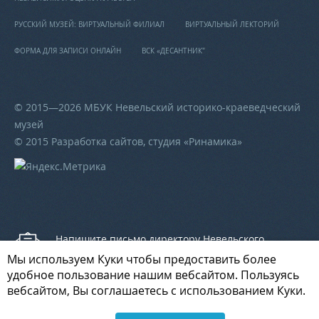
РУССКИЙ МУЗЕЙ: ВИРТУАЛЬНЫЙ ФИЛИАЛ
ВИРТУАЛЬНЫЙ ЛЕКТОРИЙ
ФОРМА ДЛЯ ЗАПИСИ ОНЛАЙН
ВСК «ДЕСАНТНИК"
© 2015—2026 МБУК Невельский историко-краеведческий
музей
© 2015 Разработка сайтов, студия «
Ринамика
»
Напишите письмо директору Невельского
историко-краеведческого музея
Мы используем Куки чтобы предоставить более
удобное пользование нашим вебсайтом. Пользуясь
вебсайтом, Вы соглашаетесь с использованием Куки.
Напишите письмо начальнику отдела культуры