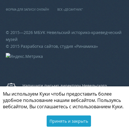
ФОРМА ДЛЯ ЗАПИСИ ОНЛАЙН
ВСК «ДЕСАНТНИК"
© 2015—2026 МБУК Невельский историко-краеведческий
музей
© 2015 Разработка сайтов, студия «
Ринамика
»
Напишите письмо директору Невельского
историко-краеведческого музея
Мы используем Куки чтобы предоставить более
удобное пользование нашим вебсайтом. Пользуясь
вебсайтом, Вы соглашаетесь с использованием Куки.
Напишите письмо начальнику отдела культуры
Принять и закрыть