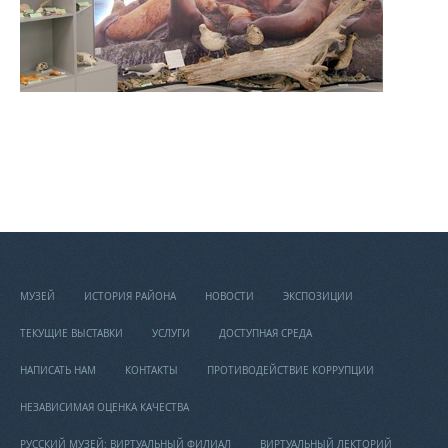
МУЗЕЙ
ИСТОРИЯ РАЙОНА
НОВОСТИ
ЭКСПОЗИЦИИ
ТЕКУЩИЕ ВЫСТАВКИ
УСЛУГИ
ДОСТУПНАЯ СРЕДА
НАПИСАТЬ НАМ
КОНТАКТЫ
ПРОТИВОДЕЙСТВИЕ КОРРУПЦИИ
НЕЗАВИСИМАЯ ОЦЕНКА КАЧЕСТВА
РУССКИЙ МУЗЕЙ: ВИРТУАЛЬНЫЙ ФИЛИАЛ
ВИРТУАЛЬНЫЙ ЛЕКТОРИЙ