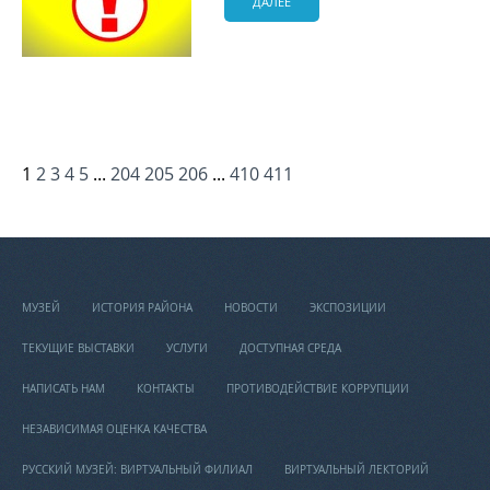
ДАЛЕЕ
1
2
3
4
5
...
204
205
206
...
410
411
МУЗЕЙ
ИСТОРИЯ РАЙОНА
НОВОСТИ
ЭКСПОЗИЦИИ
ТЕКУЩИЕ ВЫСТАВКИ
УСЛУГИ
ДОСТУПНАЯ СРЕДА
НАПИСАТЬ НАМ
КОНТАКТЫ
ПРОТИВОДЕЙСТВИЕ КОРРУПЦИИ
НЕЗАВИСИМАЯ ОЦЕНКА КАЧЕСТВА
РУССКИЙ МУЗЕЙ: ВИРТУАЛЬНЫЙ ФИЛИАЛ
ВИРТУАЛЬНЫЙ ЛЕКТОРИЙ