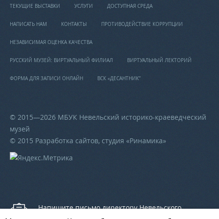
ТЕКУЩИЕ ВЫСТАВКИ
УСЛУГИ
ДОСТУПНАЯ СРЕДА
НАПИСАТЬ НАМ
КОНТАКТЫ
ПРОТИВОДЕЙСТВИЕ КОРРУПЦИИ
НЕЗАВИСИМАЯ ОЦЕНКА КАЧЕСТВА
РУССКИЙ МУЗЕЙ: ВИРТУАЛЬНЫЙ ФИЛИАЛ
ВИРТУАЛЬНЫЙ ЛЕКТОРИЙ
ФОРМА ДЛЯ ЗАПИСИ ОНЛАЙН
ВСК «ДЕСАНТНИК"
© 2015—2026 МБУК Невельский историко-краеведческий
музей
© 2015 Разработка сайтов, студия «
Ринамика
»
Напишите письмо директору Невельского
историко-краеведческого музея