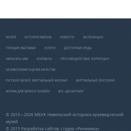
МУЗЕЙ
ИСТОРИЯ РАЙОНА
НОВОСТИ
ЭКСПОЗИЦИИ
ТЕКУЩИЕ ВЫСТАВКИ
УСЛУГИ
ДОСТУПНАЯ СРЕДА
НАПИСАТЬ НАМ
КОНТАКТЫ
ПРОТИВОДЕЙСТВИЕ КОРРУПЦИИ
НЕЗАВИСИМАЯ ОЦЕНКА КАЧЕСТВА
РУССКИЙ МУЗЕЙ: ВИРТУАЛЬНЫЙ ФИЛИАЛ
ВИРТУАЛЬНЫЙ ЛЕКТОРИЙ
ФОРМА ДЛЯ ЗАПИСИ ОНЛАЙН
ВСК «ДЕСАНТНИК"
© 2015—2026 МБУК Невельский историко-краеведческий
музей
© 2015 Разработка сайтов, студия «
Ринамика
»