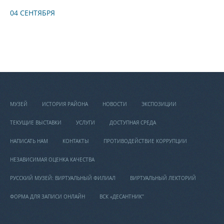
04 СЕНТЯБРЯ
МУЗЕЙ
ИСТОРИЯ РАЙОНА
НОВОСТИ
ЭКСПОЗИЦИИ
ТЕКУЩИЕ ВЫСТАВКИ
УСЛУГИ
ДОСТУПНАЯ СРЕДА
НАПИСАТЬ НАМ
КОНТАКТЫ
ПРОТИВОДЕЙСТВИЕ КОРРУПЦИИ
НЕЗАВИСИМАЯ ОЦЕНКА КАЧЕСТВА
РУССКИЙ МУЗЕЙ: ВИРТУАЛЬНЫЙ ФИЛИАЛ
ВИРТУАЛЬНЫЙ ЛЕКТОРИЙ
ФОРМА ДЛЯ ЗАПИСИ ОНЛАЙН
ВСК «ДЕСАНТНИК"