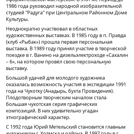
1986 года руководил народной изобразительной
студией "Радуга" при Центральном Районном Доме
Культуры.
Неоднократно участвовал в областных
художественных выставках. В 1985 году в п. Правда
(клуб «Рыбак») прошла первая персональная
выставка. В 1989 году принял участие в творческой
поездке в г. Ванино на дизельэлектроходе «Сахалин
– 6», на котором провёл свою персональную
выставку.
Большой удачей для молодого художника
оказалась возможность участия в экспедиции 1991
года на Чукотку (Анадырь, бухта Провидения).
Плодотворным творческим началом стала
большая чукотская серия графических
композиций. В них удивительно угадан
этнографический характер.
С 1992 года Юрий Метельский становится главным
художником г. Холмска и района. В 1997 году в г.