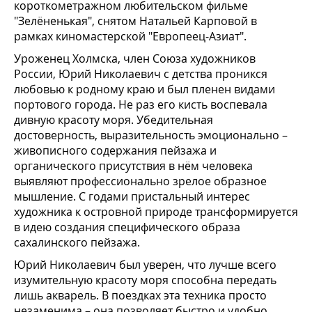
короткометражном любительском фильме
"Зелёненькая", снятом Натальей Карповой в
рамках киномастерской "Европеец-Азиат".
Уроженец Холмска, член Союза художников
России, Юрий Николаевич с детства проникся
любовью к родному краю и был пленен видами
портового города. Не раз его кисть воспевала
дивную красоту моря. Убедительная
достоверность, выразительность эмоционально –
живописного содержания пейзажа и
органического присутствия в нём человека
выявляют профессионально зрелое образное
мышление. С годами пристальный интерес
художника к островной природе трансформируется
в идею создания специфического образа
сахалинского пейзажа.
Юрий Николаевич был уверен, что лучше всего
изумительную красоту моря способна передать
лишь акварель. В поездках эта техника просто
незаменима – она позволяет быстро и удобно