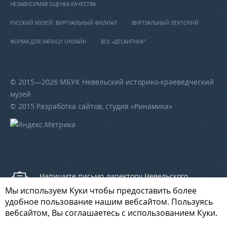
НЕЗАВИСИМАЯ ОЦЕНКА КАЧЕСТВА
РУССКИЙ МУЗЕЙ: ВИРТУАЛЬНЫЙ ФИЛИАЛ
ВИРТУАЛЬНЫЙ ЛЕКТОРИЙ
ФОРМА ДЛЯ ЗАПИСИ ОНЛАЙН
ВСК «ДЕСАНТНИК"
© 2015—2026 МБУК Невельский историко-краеведческий
музей
© 2015 Разработка сайтов, студия «
Ринамика
»
Напишите письмо директору Невельского
историко-краеведческого музея
Мы используем Куки чтобы предоставить более
удобное пользование нашим вебсайтом. Пользуясь
вебсайтом, Вы соглашаетесь с использованием Куки.
Напишите письмо начальнику отдела культуры