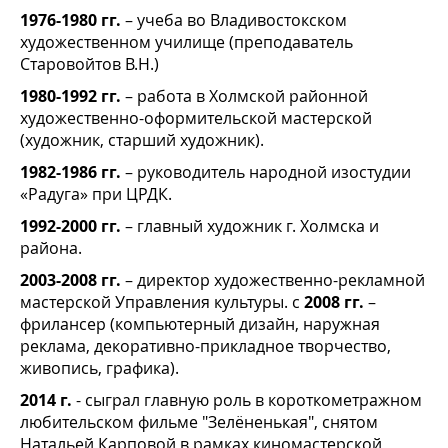
1976-1980 гг.
– учеба во Владивостокском
художественном училище (преподаватель
Старовойтов В.Н.)
1980-1992 гг.
– работа в Холмской районной
художественно-оформительской мастерской
(художник, старший художник).
1982-1986 гг.
– руководитель народной изостудии
«Радуга» при ЦРДК.
1992-2000 гг.
– главный художник г. Холмска и
района.
2003-2008 гг.
– директор художественно-рекламной
мастерской Управления культуры. с
2008 гг.
–
фрилансер (компьютерный дизайн, наружная
реклама, декоративно-прикладное творчество,
живопись, графика).
2014 г.
- сыграл главную роль в короткометражном
любительском фильме "Зелёненькая", снятом
Натальей Карповой в рамках киномастерской