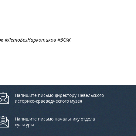
ток #ЛетоБезНаркотиков #ЗОЖ
Напишите письмо директору Невельского
историко-краеведческого музея
Напишите письмо начальнику отдела
культуры