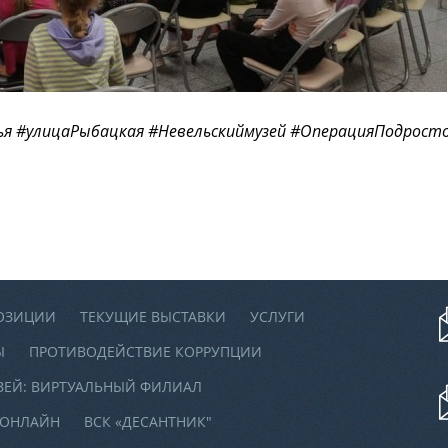
ья #улицаРыбацкая #Невельскиймузей #ОперацияПодрос
ОЗИЦИИ
ТЕКУЩИЕ ВЫСТАВКИ
УСЛУГИ
Ы
ПРОТИВОДЕЙСТВИЕ КОРРУПЦИИ
ЗЕЙ: ВИРТУАЛЬНЫЙ ФИЛИАЛ
 ОНЛАЙН
ВСК «ДЕСАНТНИК"