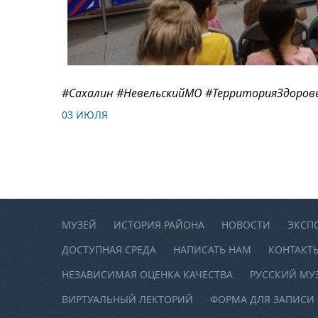
#Сахалин #НевельскийМО #ТерриторияЗдоров
03 ИЮЛЯ
МУЗЕЙ
ИСТОРИЯ РАЙОНА
НОВОСТИ
ЭКСП
ДОСТУПНАЯ СРЕДА
НАПИСАТЬ НАМ
КОНТАКТ
НЕЗАВИСИМАЯ ОЦЕНКА КАЧЕСТВА
РУССКИЙ МУ
ВИРТУАЛЬНЫЙ ЛЕКТОРИЙ
ФОРМА ДЛЯ ЗАПИСИ