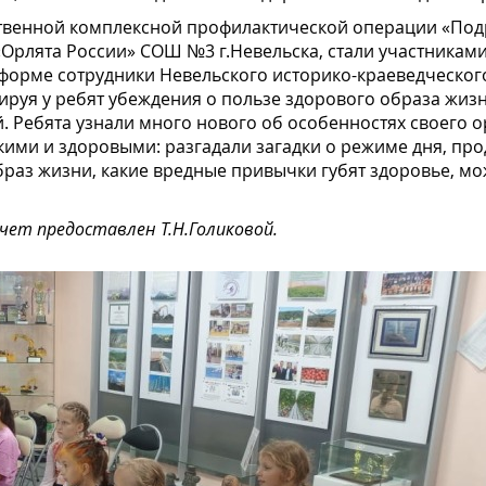
твенной комплексной профилактической операции «Подр
«Орлята России» СОШ №3 г.Невельска, стали участникам
форме сотрудники Невельского историко-краеведческого
уя у ребят убеждения о пользе здорового образа жизни
 Ребята узнали много нового об особенностях своего ор
пкими и здоровыми: разгадали загадки о режиме дня, пр
раз жизни, какие вредные привычки губят здоровье, мож
ет предоставлен Т.Н.Голиковой.