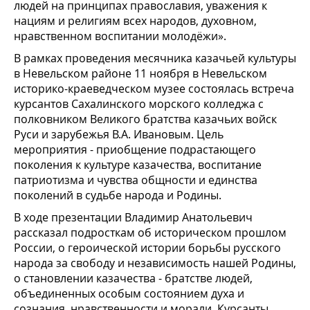
людей на принципах православия, уважения к
нациям и религиям всех народов, духовном,
нравственном воспитании молодёжи».
В рамках проведения месячника казачьей культуры
в Невельском районе 11 ноября в Невельском
историко-краеведческом музее состоялась встреча
курсантов Сахалинского морского колледжа с
полковником Великого братства казачьих войск
Руси и зарубежья В.А. Ивановым. Цель
мероприятия - приобщение подрастающего
поколения к культуре казачества, воспитание
патриотизма и чувства общности и единства
поколений в судьбе народа и Родины.
В ходе презентации Владимир Анатольевич
рассказал подросткам об историческом прошлом
России, о героической истории борьбы русского
народа за свободу и независимость нашей Родины,
о становлении казачества - братстве людей,
объединенных особым состоянием духа и
сознания, нравственности и морали. Курсанты