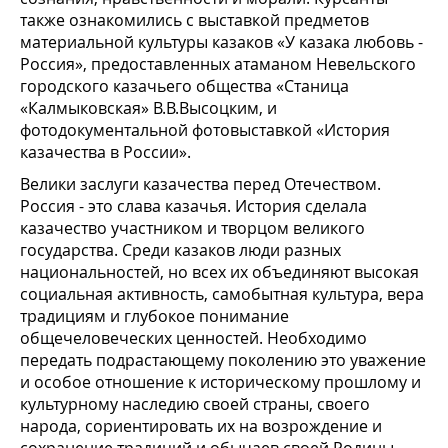
также ознакомились с выставкой предметов
материальной культуры казаков «У казака любовь -
Россия», предоставленных атаманом Невельского
городского казачьего общества «Станица
«Калмыковская» В.В.Высоцким, и
фотодокументальной фотовыставкой «История
казачества в России».
Велики заслуги казачества перед Отечеством.
Россия - это слава казачья. История сделала
казачество участником и творцом великого
государства. Среди казаков люди разных
национальностей, но всех их объединяют высокая
социальная активность, самобытная культура, вера
традициям и глубокое понимание
общечеловеческих ценностей. Необходимо
передать подрастающему поколению это уважение
и особое отношение к историческому прошлому и
культурному наследию своей страны, своего
народа, сориентировать их на возрождение и
сохранение традиций и обычаев своей Родины.