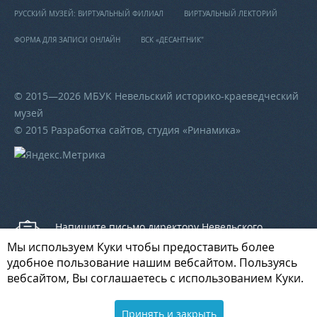
РУССКИЙ МУЗЕЙ: ВИРТУАЛЬНЫЙ ФИЛИАЛ
ВИРТУАЛЬНЫЙ ЛЕКТОРИЙ
ФОРМА ДЛЯ ЗАПИСИ ОНЛАЙН
ВСК «ДЕСАНТНИК"
© 2015—2026 МБУК Невельский историко-краеведческий
музей
© 2015 Разработка сайтов, студия «
Ринамика
»
Напишите письмо директору Невельского
историко-краеведческого музея
Мы используем Куки чтобы предоставить более
удобное пользование нашим вебсайтом. Пользуясь
вебсайтом, Вы соглашаетесь с использованием Куки.
Напишите письмо начальнику отдела культуры
Принять и закрыть