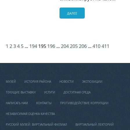
ДАЛЕЕ
1
2
3
4
5
...
194
195
196
...
204
205
206
...
410
411
МУЗЕЙ
ИСТОРИЯ РАЙОНА
НОВОСТИ
ЭКСПОЗИЦИИ
ТЕКУЩИЕ ВЫСТАВКИ
УСЛУГИ
ДОСТУПНАЯ СРЕДА
НАПИСАТЬ НАМ
КОНТАКТЫ
ПРОТИВОДЕЙСТВИЕ КОРРУПЦИИ
НЕЗАВИСИМАЯ ОЦЕНКА КАЧЕСТВА
РУССКИЙ МУЗЕЙ: ВИРТУАЛЬНЫЙ ФИЛИАЛ
ВИРТУАЛЬНЫЙ ЛЕКТОРИЙ